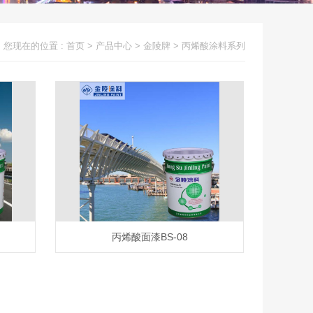
您现在的位置 :
首页
>
产品中心
>
金陵牌
>
丙烯酸涂料系列
丙烯酸面漆BS-08