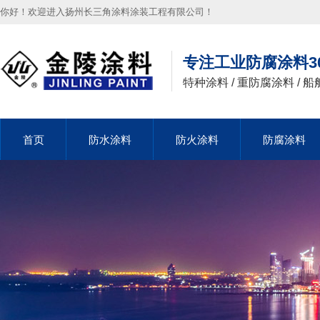
你好！欢迎进入扬州长三角涂料涂装工程有限公司！
专注工业防腐涂料3
特种涂料 / 重防腐涂料 / 船
首页
首页
防水涂料
防水涂料
防火涂料
防火涂料
防腐涂料
防腐涂料
首页
防水涂料
防火涂料
防腐涂料