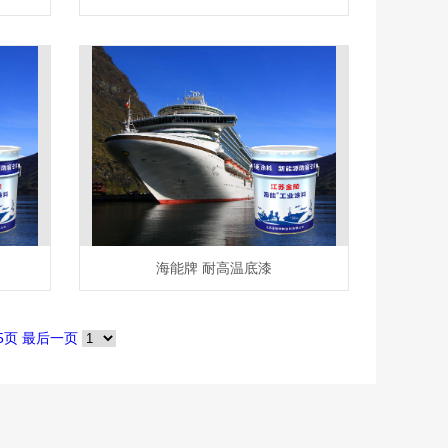
海能牌 耐高温底漆
5页
最后一页