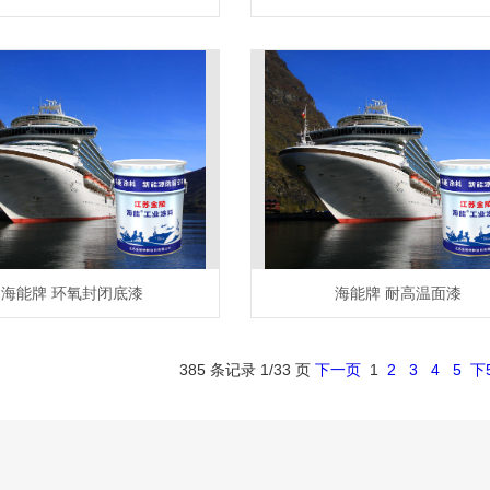
海能牌 环氧封闭底漆
海能牌 耐高温面漆
385 条记录 1/33 页
下一页
1
2
3
4
5
下