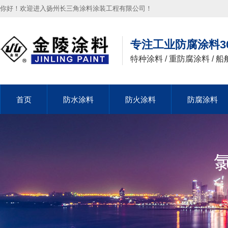
你好！欢迎进入扬州长三角涂料涂装工程有限公司！
专注工业防腐涂料3
特种涂料 / 重防腐涂料 / 船
首页
首页
防水涂料
防水涂料
防火涂料
防火涂料
防腐涂料
防腐涂料
首页
防水涂料
防火涂料
防腐涂料