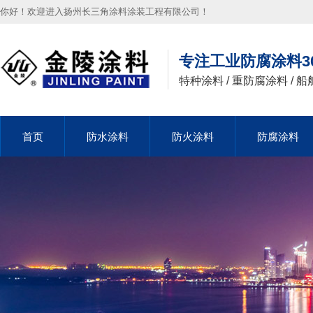
你好！欢迎进入扬州长三角涂料涂装工程有限公司！
专注工业防腐涂料3
特种涂料 / 重防腐涂料 / 船
首页
首页
防水涂料
防水涂料
防火涂料
防火涂料
防腐涂料
防腐涂料
首页
防水涂料
防火涂料
防腐涂料