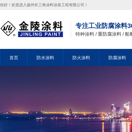
你好！欢迎进入扬州长三角涂料涂装工程有限公司！
专注工业防腐涂料3
特种涂料 / 重防腐涂料 / 船
首页
首页
防水涂料
防水涂料
防火涂料
防火涂料
防腐涂料
防腐涂料
首页
防水涂料
防火涂料
防腐涂料