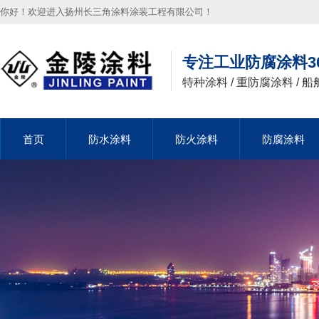
你好！欢迎进入扬州长三角涂料涂装工程有限公司！
专注工业防腐涂料3
特种涂料 / 重防腐涂料 / 船
首页
首页
防水涂料
防水涂料
防火涂料
防火涂料
防腐涂料
防腐涂料
首页
防水涂料
防火涂料
防腐涂料